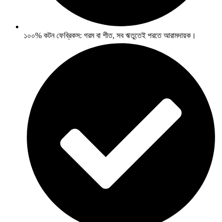
১০০% কটন ফেব্রিকস: গরম বা শীত, সব ঋতুতেই পরতে আরামদায়ক।