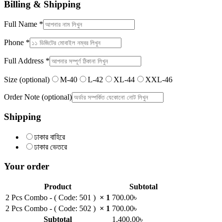
Billing & Shipping
Full Name
*
Phone
*
Full Address
*
Size
(optional)
M-40
L-42
XL-44
XXL-46
Order Note
(optional)
Shipping
ঢাকার বাহিরে
ঢাকার ভেতরে
Your order
Product
Subtotal
2 Pcs Combo - ( Code: 501 )
× 1
700.00
৳
2 Pcs Combo - ( Code: 502 )
× 1
700.00
৳
Subtotal
1,400.00
৳