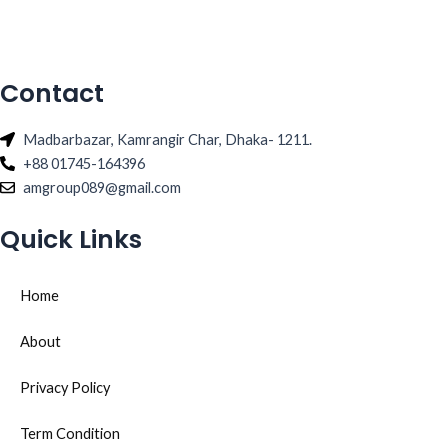
chosen
chosen
on
on
the
the
product
product
Contact
page
page
Madbarbazar, Kamrangir Char, Dhaka- 1211.
+88 01745-164396
amgroup089@gmail.com
Quick Links
Home
About
Privacy Policy
Term Condition