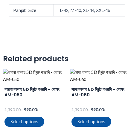
Panjabi Size
L-42, M-40, XL-44, XXL-46
Related products
Original
Current
Original
Current
This
This
price
price
price
price
product
product
was:
is:
was:
is:
1,390.00৳ .
990.00৳ .
has
1,390.00৳ .
990.00৳ .
has
কালো কালার 5D প্রিন্ট পাঞ্জাবি – কোড:
সাদা কালার 5D প্রিন্ট পাঞ্জাবি – কোড:
multiple
multiple
AM-050
AM-060
variants.
variants.
The
The
1,390.00
৳
990.00
৳
1,390.00
৳
990.00
৳
options
options
Select options
Select options
may
may
be
be