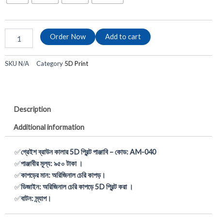
5D
1,390.00৳ .
990.00৳ .
প্রিন্ট
পাঞ্জাবি
-
Order Now
Add to cart
কোড:
AM-
040
SKU
N/A
Category
5D Print
quantity
Description
Additional information
✅
গ্রেইশ ব্রাউন কালার 5D প্রিন্ট পাঞ্জাবি – কোড: AM-040
✅
পাঞ্জাবীর মূল্য: ৯৫০ টাকা ।
✅
কাপড়ের মান: অরিজিনাল চেরি কাপড়।
✅
ডিজাইন: অরিজিনাল চেরি কাপড়ে 5D প্রিন্ট করা ।
✅
বাটন: স্ন্যাপ।