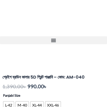
Skip
to
content
Menu
গ্রেইশ ব্রাউন কালার 5D প্রিন্ট পাঞ্জাবি – কোড: AM-040
Original
Current
1,390.00
৳
990.00
৳
price
price
গ্রেইশ
Panjabi Size
ব্রাউন
was:
is:
কালার
L-42
M-40
XL-44
XXL-46