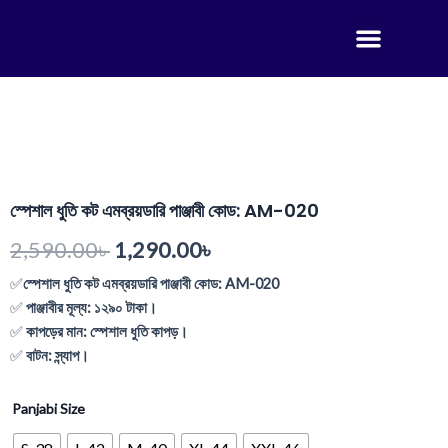
Skip
Menu
to
Print Panjabi
Sherwani punjabi
Embroidery Panjabi
Sequence Panjab 1
Sequence panjabi
Sequence Panjabi 2
Sequence Panjabi 3
Embroidery Panjabi 1
content
স্পেশাল ধুতি কট এমব্রয়ডারি পাঞ্জাবী কোড: AM-020
Original
Current
2,590.00
৳
1,290.00
৳
price
price
✅
স্পেশাল ধুতি কট এমব্রয়ডারি পাঞ্জাবী কোড: AM-020
✅
পাঞ্জাবীর
মূল্য
:
১
২৯০
টাকা
।
was:
is:
✅
কাপড়ের মান: স্পেশাল ধুতি কাপড়।
2,590.00৳ .
1,290.00৳ .
✅
বাটন: স্ন্যাপ।
Panjabi Size
স্পেশাল
ধুতি