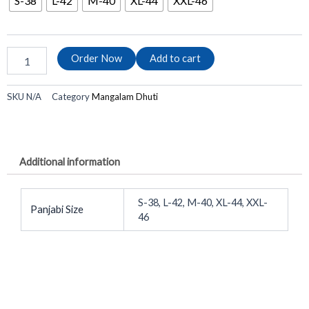
S-38
L-42
M-40
XL-44
XXL-46
কট
এমব্রয়ডারি
পাঞ্জাবী
কোড:
Order Now
Add to cart
AM-
020
quantity
SKU
N/A
Category
Mangalam Dhuti
Additional information
S-38, L-42, M-40, XL-44, XXL-
Panjabi Size
46