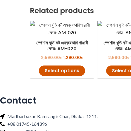
Related products
Original
Current
This
price
price
product
was:
is:
2,590.00৳ .
1,290.00৳ .
has
স্পেশাল ধুতি কট এমব্রয়ডারি পাঞ্জাবী
স্পেশাল ধুতি কট এম
multiple
কোড: AM-020
কোড: A
variants.
2,590.00
৳
1,290.00
৳
2,590.00
৳
The
Select options
Select 
options
may
be
chosen
Contact
on
the
product
Madbarbazar, Kamrangir Char, Dhaka- 1211.
page
+88 01745-164396