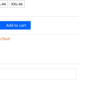
L-44
XXL-46
Add to cart
 Dhuti