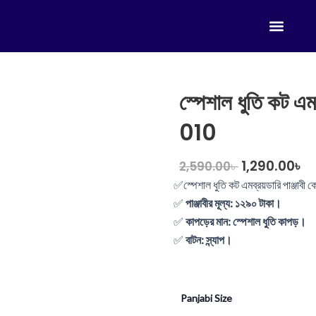
Menu
Print Panjab
Sherwani punjab
Embroidery Panjab
Sequence Panjab
Sequence panjab
Sequence Panja
Sequence Panja
Embroidery Panjab
স্পেশাল ধুতি কট এ
010
Original
C
1,290.00
৳
2,590.00
৳
price
pr
✅
স্পেশাল ধুতি কট এমব্রয়ডারি পাঞ্জ
was:
is:
✅
পাঞ্জাবীর
মূল্য
:
১
২৯০
টাকা
।
✅
কাপড়ের মান: স্পেশাল ধুতি কাপড়।
2,590.00৳ .
1,
✅
বাটন: স্ন্যাপ।
স্পেশাল
Panjabi Size
ধুতি